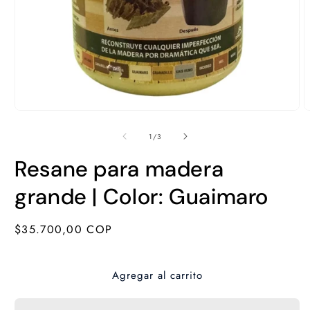
Abrir
A
elemento
e
multimedia
m
de
1
/
3
1
2
en
e
Resane para madera
una
u
ventana
v
modal
m
grande | Color: Guaimaro
Precio
$35.700,00 COP
habitual
Agregar al carrito