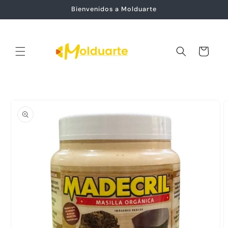
Ir
Bienvenidos a Molduarte
directamente
al contenido
Carrito
Ir
directamente
a la
información
del producto