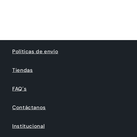
para
para
Cargando...
Default
Default
Title
Title
Políticas de envío
Tiendas
FAQ´s
Contáctanos
Institucional